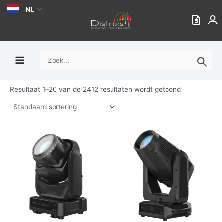
Ga
NL
naar
de
inhoud
Zoek
naar:
Resultaat 1–20 van de 2412 resultaten wordt getoond