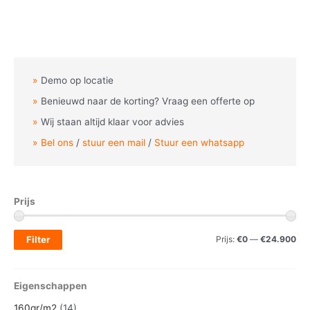
Demo op locatie
Benieuwd naar de korting? Vraag een offerte op
Wij staan altijd klaar voor advies
Bel ons
/
stuur een mail
/
Stuur een whatsapp
Prijs
M
M
Filter
Prijs:
€0
—
€24.900
i
a
n
x
Eigenschappen
.
.
160gr/m2
(14)