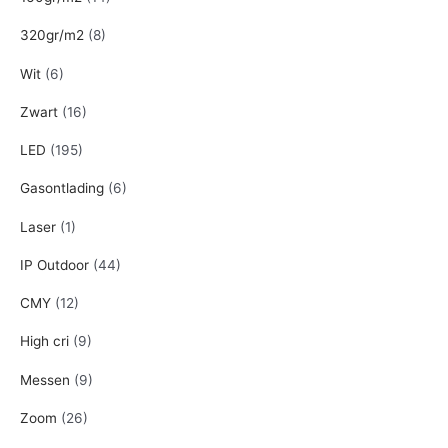
p
p
320gr/m2
(8)
r
r
i
i
Wit
(6)
j
j
Zwart
(16)
s
s
LED
(195)
Gasontlading
(6)
Laser
(1)
IP Outdoor
(44)
CMY
(12)
High cri
(9)
Messen
(9)
Zoom
(26)