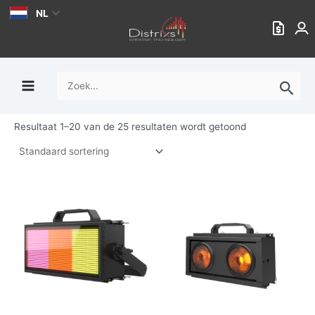
Ga
NL
naar
de
inhoud
Zoek
naar:
Resultaat 1–20 van de 25 resultaten wordt getoond