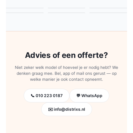
Showroom &
Event-
Buffet · Castello
Palazzo Corsini
del Nero
Loungeterras
retail
presentatie
Banfi
Advies of een offerte?
Niet zeker welk model of hoeveel je er nodig hebt? We
denken graag mee. Bel, app of mail ons gerust — op
welke manier je ook contact opneemt.
📞 010 223 0187
💬 WhatsApp
✉️ info@distrixs.nl