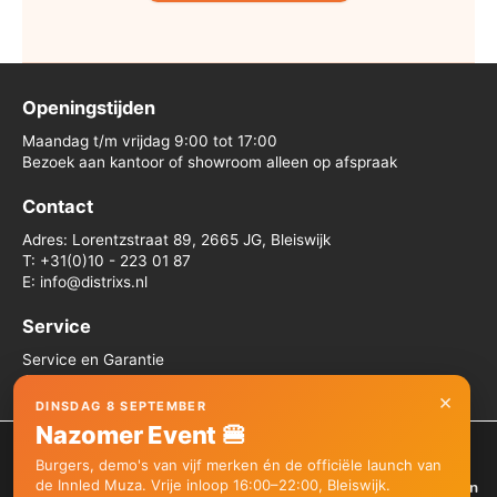
Openingstijden
Maandag t/m vrijdag 9:00 tot 17:00
Bezoek aan kantoor of showroom alleen op afspraak
Contact
Adres: Lorentzstraat 89, 2665 JG, Bleiswijk
T: +31(0)10 - 223 01 87
E: info@distrixs.nl
Service
Service en Garantie
Algemene voorwaarden
×
DINSDAG 8 SEPTEMBER
Nazomer Event 🍔
We gebruiken cookies om je de beste ervaring op onze site te
Burgers, demo's van vijf merken én de officiële launch van
bieden.
de Innled Muza. Vrije inloop 16:00–22:00, Bleiswijk.
Je kunt meer informatie vinden over welke cookies we gebruiken
Copyright © 2026 Distrixs