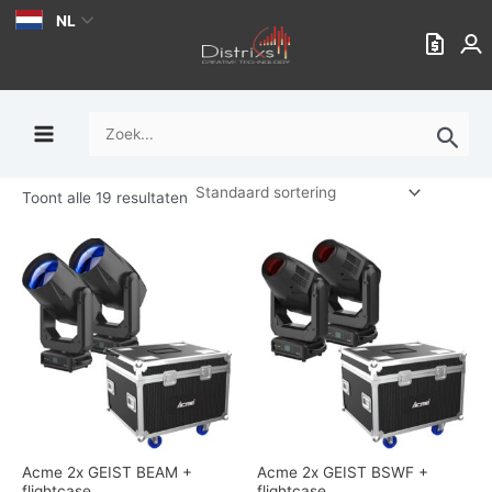
Ga
NL
naar
de
inhoud
Zoek
naar:
Toont alle 19 resultaten
Acme 2x GEIST BEAM +
Acme 2x GEIST BSWF +
flightcase
flightcase