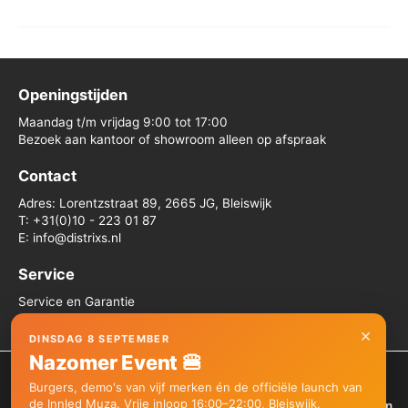
Openingstijden
Maandag t/m vrijdag 9:00 tot 17:00
Bezoek aan kantoor of showroom alleen op afspraak
Contact
Adres: Lorentzstraat 89, 2665 JG, Bleiswijk
T: +31(0)10 - 223 01 87
E: info@distrixs.nl
Service
Service en Garantie
Algemene voorwaarden
×
DINSDAG 8 SEPTEMBER
Nazomer Event 🍔
We gebruiken cookies om je de beste ervaring op onze site te
Burgers, demo's van vijf merken én de officiële launch van
bieden.
de Innled Muza. Vrije inloop 16:00–22:00, Bleiswijk.
Je kunt meer informatie vinden over welke cookies we gebruiken
Copyright © 2026 Distrixs