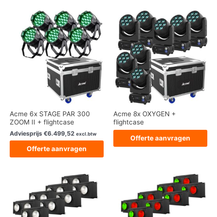
Acme 6x STAGE PAR 300
Acme 8x OXYGEN +
ZOOM II + flightcase
flightcase
Adviesprijs
€
6.499,52
excl.btw
Offerte aanvragen
Offerte aanvragen