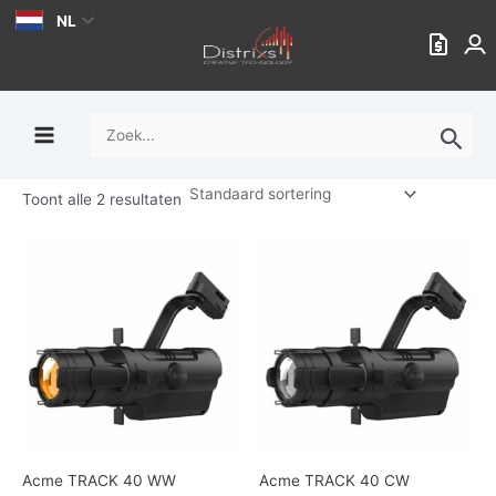
Ga
NL
naar
de
inhoud
Zoek
naar:
Toont alle 2 resultaten
Acme TRACK 40 WW
Acme TRACK 40 CW