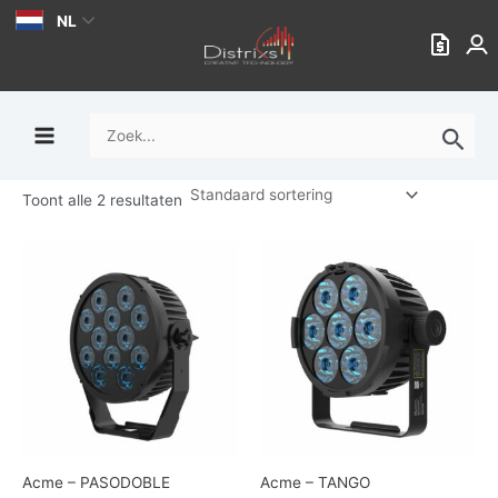
Ga
NL
naar
de
inhoud
Zoek
naar:
Toont alle 2 resultaten
Acme – PASODOBLE
Acme – TANGO