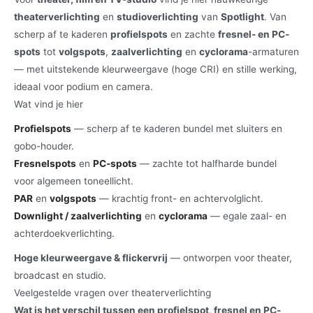
theaterverlichting
en
studioverlichting
van
Spotlight
. Van
scherp af te kaderen
profielspots
en zachte
fresnel- en PC-
spots
tot
volgspots
,
zaalverlichting
en
cyclorama
-armaturen
— met uitstekende kleurweergave (hoge CRI) en stille werking,
ideaal voor podium en camera.
Wat vind je hier
Profielspots
— scherp af te kaderen bundel met sluiters en
gobo-houder.
Fresnelspots
en
PC-spots
— zachte tot halfharde bundel
voor algemeen toneellicht.
PAR
en
volgspots
— krachtig front- en achtervolglicht.
Downlight / zaalverlichting
en
cyclorama
— egale zaal- en
achterdoekverlichting.
Hoge kleurweergave & flickervrij
— ontworpen voor theater,
broadcast en studio.
Veelgestelde vragen over theaterverlichting
Wat is het verschil tussen een profielspot, fresnel en PC-