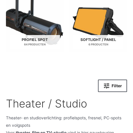
PROFIEL SPOT
SOFTLIGHT / PANEL
64 PRODUCTEN
6 PRODUCTEN
Filter
Theater / Studio
Theater- en studioverlichting: profielspots, fresnel, PC-spots
en volgspots
Voor
theater, film en TV-studio
vind je hier nauwkeurige