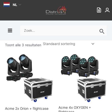
Ga
NL
naar
de
inhoud
Zoek
naar:
Toont alle 3 resultaten
Acme 4x OXYGEN +
Acme 2x Orion + flightcase
flightcase