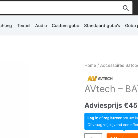
ichting
Textiel
Audio
Custom gobo
Standaard gobo’s
Gobo p
Home
/
Accessoires Batco
AVtech – B
Adviesprijs
€
45
Log in
of
registreer
om uw kor
Of vraag vrijblijvend een offe
AVtech