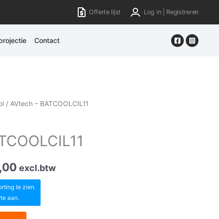
Offerte lijst
Log in | Registreren
rojectie
Contact
ol
/ AVtech – BATCOOLCIL11
ATCOOLCIL11
,00
excl.btw
ting te zien.
rte aan.