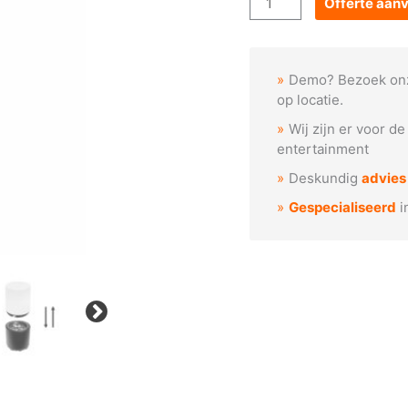
Offerte aan
-
BATCOOLCIL11
aantal
Demo? Bezoek on
op locatie.
Wij zijn er voor d
entertainment
Deskundig
advies
Gespecialiseerd
i