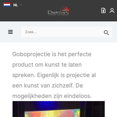
Ga
NL
naar
de
inhoud
Zoek
naar:
Goboprojectie is het perfecte
product om kunst te laten
spreken. Eigenlijk is projectie al
een kunst van zichzelf. De
mogelijkheden zijn eindeloos.