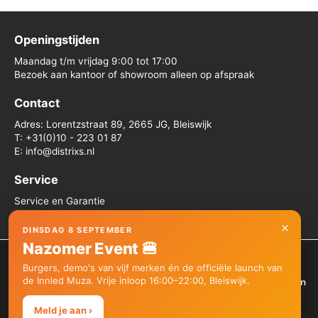
Openingstijden
Maandag t/m vrijdag 9:00 tot 17:00
Bezoek aan kantoor of showroom alleen op afspraak
Contact
Adres: Lorentzstraat 89, 2665 JG, Bleiswijk
T: +31(0)10 - 223 01 87
E: info@distrixs.nl
Service
Service en Garantie
Algemene voorwaarden
×
DINSDAG 8 SEPTEMBER
Nazomer Event 🍔
We gebruiken cookies om je de beste ervaring op onze site te
Burgers, demo's van vijf merken én de officiële launch van
bieden.
de Innled Muza. Vrije inloop 16:00–22:00, Bleiswijk.
Je kunt meer informatie vinden over welke cookies we gebruiken
Copyright © 2026 Distrixs
of deze uitschakelen in de
instellingen
.
Hi, Questions? Vragen? Fragen?
Meld je aan ›