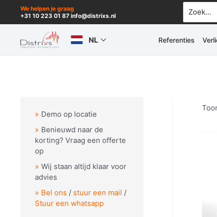
Ga
Zoek
We helpen je graag
+31 10 223 01 87 info@distrixs.nl
naar:
naar
de
NL
Referenties
Verl
inhoud
Toon
Demo op locatie
Benieuwd naar de
korting? Vraag een offerte
op
Wij staan altijd klaar voor
advies
Bel ons
/
stuur een mail
/
Stuur een whatsapp