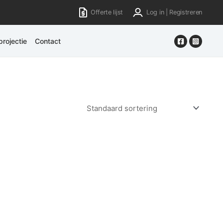
Offerte lijst
Log in | Registreren
rojectie
Contact