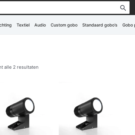
ichting
Textiel
Audio
Custom gobo
Standaard gobo’s
Gobo p
t alle 2 resultaten