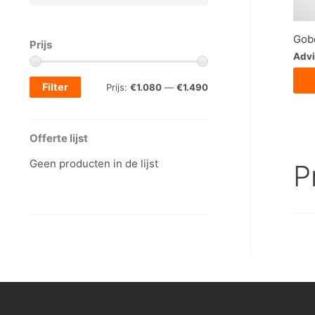
Gobo
Prijs
Advi
Filter
M
M
Prijs:
€1.080
—
€1.490
i
a
n
x
Offerte lijst
.
.
Geen producten in de lijst
P
p
p
r
r
i
i
j
j
s
s