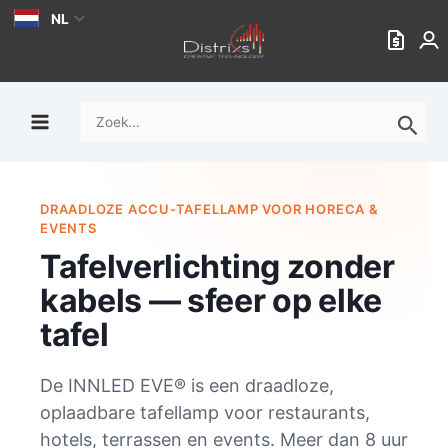
Ga
NL
naar
de
inhoud
Zoek
naar:
DRAADLOZE ACCU-TAFELLAMP VOOR HORECA &
EVENTS
Tafelverlichting zonder
kabels — sfeer op elke
tafel
De INNLED EVE® is een draadloze,
oplaadbare tafellamp voor restaurants,
hotels, terrassen en events. Meer dan 8 uur