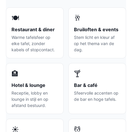
🍽️
🥂
Restaurant & diner
Bruiloften & events
Warme tafelsfeer op
Stem licht en kleur af
elke tafel, zonder
op het thema van de
kabels of stopcontact.
dag.
🏨
🍸
Hotel & lounge
Bar & café
Receptie, lobby en
Sfeervolle accenten op
lounge in stijl en op
de bar en hoge tafels.
afstand bestuurd.
☀️
💆