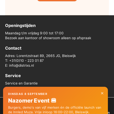
Openingstijden
Maandag t/m vrijdag 9:00 tot 17:00
Bezoek aan kantoor of showroom alleen op afspraak
Contact
Adres: Lorentzstraat 89, 2665 JG, Bleiswijk
T: +31(0)10 - 223 01 87
E: info@distrixs.nl
Service
Service en Garantie
Algemene voorwaarden
×
DINSDAG 8 SEPTEMBER
Nazomer Event 🍔
We gebruiken cookies om je de beste ervaring op onze site te
Burgers, demo's van vijf merken én de officiële launch van
bieden.
de Innled Muza. Vrije inloop 16:00–22:00, Bleiswijk.
Je kunt meer informatie vinden over welke cookies we gebruiken
Copyright © 2026 Distrixs