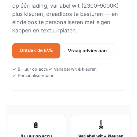
op één lading, variabel wit (2300–9000K)
plus kleuren, draadloos te besturen — en
eindeloos te personaliseren met eigen
kappen en textuurplaten.
Ontdek de EVE
Vraag advies aan
✓
8+ uur op accu
✓
Variabel wit & kleuren
✓
Personaliseerbaar
🔋
🌡️
8+ uur op accu
Variabel wit + kleuren