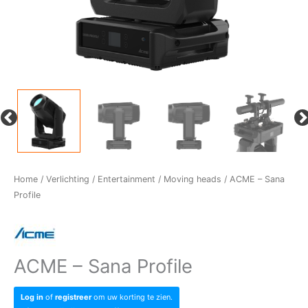
Home
/
Verlichting
/
Entertainment
/
Moving heads
/ ACME – Sana
Profile
ACME – Sana Profile
Log in
of
registreer
om uw korting te zien.