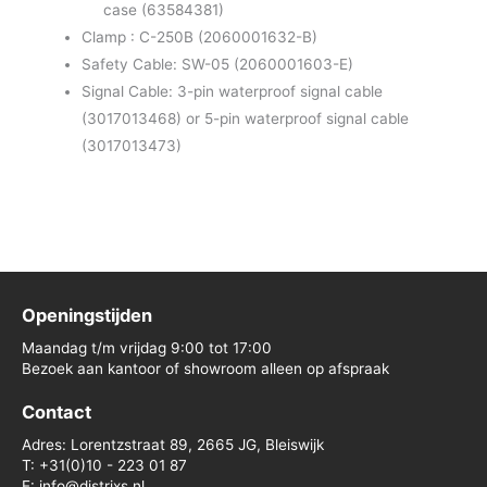
case (63584381)
Clamp : C-250B (2060001632-B)
Safety Cable: SW-05 (2060001603-E)
Signal Cable: 3-pin waterproof signal cable
(3017013468) or 5-pin waterproof signal cable
(3017013473)
Openingstijden
Maandag t/m vrijdag 9:00 tot 17:00
Bezoek aan kantoor of showroom alleen op afspraak
Contact
Adres: Lorentzstraat 89, 2665 JG, Bleiswijk
T: +31(0)10 - 223 01 87
E: info@distrixs.nl