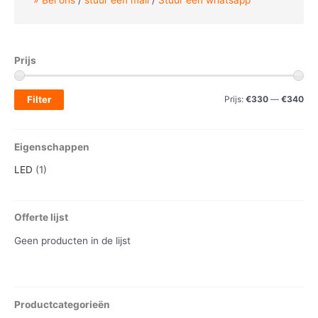
Bel ons
/
stuur een mail
/
Stuur een whatsapp
Prijs
M
M
Filter
Prijs:
€330
—
€340
i
a
n
x
Eigenschappen
.
.
LED
(1)
p
p
r
r
Offerte lijst
i
i
j
j
Geen producten in de lijst
s
s
Productcategorieën