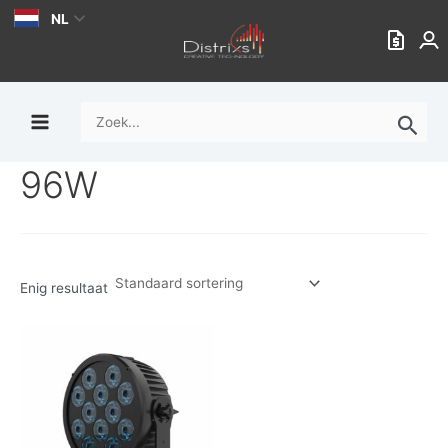
Ga
NL
naar
de
inhoud
Zoek
naar:
96W
Enig resultaat