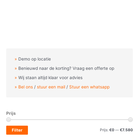
Demo op locatie
Benieuwd naar de korting? Vraag een offerte op
Wij staan altijd klaar voor advies
Bel ons
/
stuur een mail
/
Stuur een whatsapp
Prijs
M
M
Filter
Prijs:
€0
—
€7.580
i
a