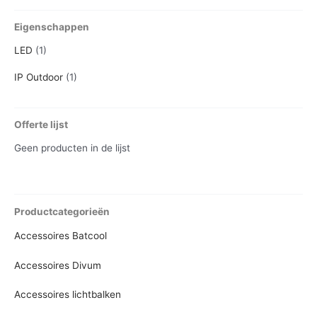
n
x
Eigenschappen
.
.
LED
(1)
p
p
IP Outdoor
(1)
r
r
i
i
j
j
Offerte lijst
s
s
Geen producten in de lijst
Productcategorieën
Accessoires Batcool
Accessoires Divum
Accessoires lichtbalken