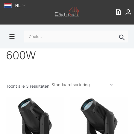
Ga
NL
naar
de
inhoud
Zoek
naar:
600W
Toont alle 3 resultaten