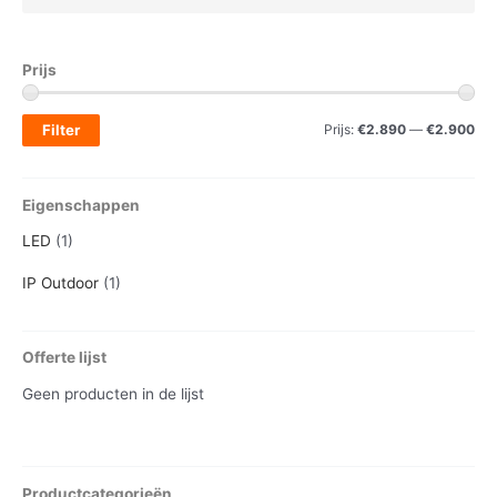
Prijs
M
M
Filter
Prijs:
€2.890
—
€2.900
i
a
n
x
Eigenschappen
.
.
LED
(1)
p
p
IP Outdoor
(1)
r
r
i
i
j
j
Offerte lijst
s
s
Geen producten in de lijst
Productcategorieën