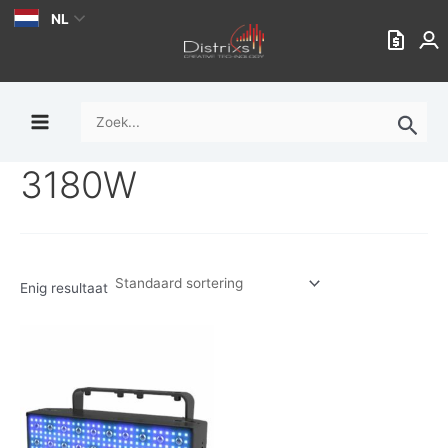
Ga
NL
naar
de
inhoud
Zoek
naar:
3180W
Enig resultaat