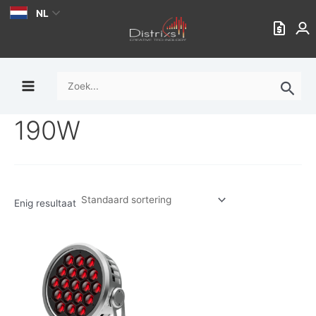
Ga
NL
naar
de
inhoud
Zoek
naar:
190W
Enig resultaat