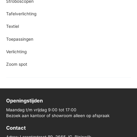
Stroboscopen
Tafelverlichting
Textiel
Toepassingen
Verlichting
Zoom spot
Openingstijden
Maandag t/m vrijdag 9:00 tot 17:00
Bezoek aan kantoor of showroom alleen op afspraak
Contact
Adres: Lorentzstraat 89, 2665 JG, Bleiswijk