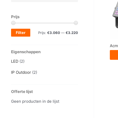
Prijs
Filter
M
M
Prijs:
€3.060
—
€3.220
i
a
Acm
n
x
Eigenschappen
.
.
LED
(2)
p
p
IP Outdoor
(2)
r
r
i
i
j
j
Offerte lijst
s
s
Geen producten in de lijst