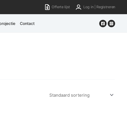
Offerte lijst
Log in | Registreren
rojectie
Contact