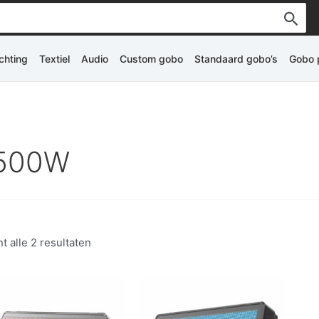
ichting
Textiel
Audio
Custom gobo
Standaard gobo’s
Gobo p
500W
t alle 2 resultaten