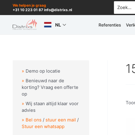
Ga
Zoek
We helpen je graag
+31 10 223 01 87 info@distrixs.nl
naar:
naar
de
NL
Referenties
Verl
inhoud
1
Demo op locatie
Benieuwd naar de
korting? Vraag een offerte
op
Toon
Wij staan altijd klaar voor
advies
Bel ons
/
stuur een mail
/
Stuur een whatsapp