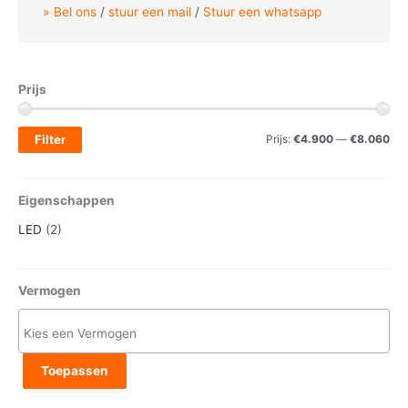
Bel ons
/
stuur een mail
/
Stuur een whatsapp
Prijs
M
M
Filter
Prijs:
€4.900
—
€8.060
i
a
n
x
Eigenschappen
.
.
LED
(2)
p
p
r
r
Vermogen
i
i
j
j
s
s
Toepassen