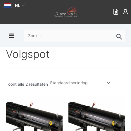
Ga
NL
naar
de
inhoud
Zoek
naar:
Volgspot
Toont alle 2 resultaten