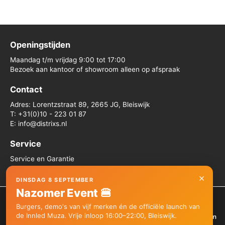
Openingstijden
Maandag t/m vrijdag 9:00 tot 17:00
Bezoek aan kantoor of showroom alleen op afspraak
Contact
Adres: Lorentzstraat 89, 2665 JG, Bleiswijk
T: +31(0)10 - 223 01 87
E: info@distrixs.nl
Service
Service en Garantie
Algemene voorwaarden
×
DINSDAG 8 SEPTEMBER
Nazomer Event 🍔
We gebruiken cookies om je de beste ervaring op onze site te
Burgers, demo's van vijf merken én de officiële launch van
bieden.
de Innled Muza. Vrije inloop 16:00–22:00, Bleiswijk.
Je kunt meer informatie vinden over welke cookies we gebruiken
Copyright © 2026 Distrixs