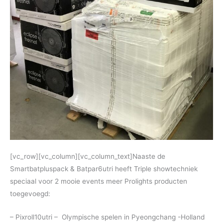
[vc_row][vc_column][vc_column_text]Naaste de
Smartbatpluspack & Batpar6utri heeft Triple showtechniek
speciaal voor 2 mooie events meer Prolights producten
toegevoegd:
– Pixroll10utri – Olympische spelen in Pyeongchang -Holland