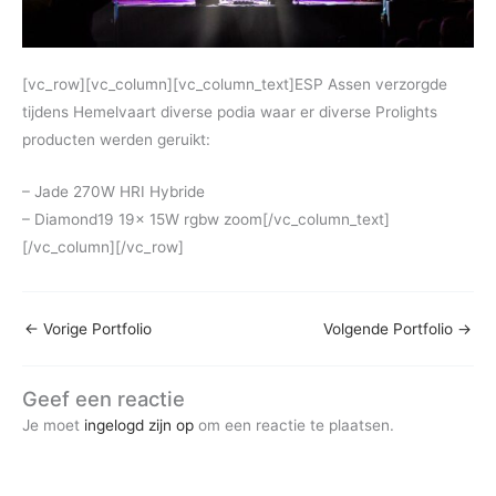
[vc_row][vc_column][vc_column_text]ESP Assen verzorgde
tijdens Hemelvaart diverse podia waar er diverse Prolights
producten werden geruikt:
– Jade 270W HRI Hybride
– Diamond19 19x 15W rgbw zoom[/vc_column_text]
[/vc_column][/vc_row]
←
Vorige Portfolio
Volgende Portfolio
→
Geef een reactie
Je moet
ingelogd zijn op
om een reactie te plaatsen.