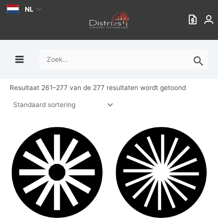
Ga
NL
naar
de
inhoud
Zoek
naar:
Resultaat 261–277 van de 277 resultaten wordt getoond