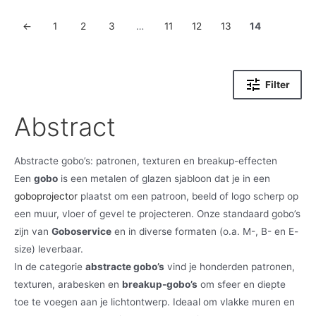
←
1
2
3
…
11
12
13
14
Filter
Abstract
Abstracte gobo’s: patronen, texturen en breakup-effecten
Een
gobo
is een metalen of glazen sjabloon dat je in een
goboprojector
plaatst om een patroon, beeld of logo scherp op
een muur, vloer of gevel te projecteren. Onze standaard gobo’s
zijn van
Goboservice
en in diverse formaten (o.a. M-, B- en E-
size) leverbaar.
In de categorie
abstracte gobo’s
vind je honderden patronen,
texturen, arabesken en
breakup-gobo’s
om sfeer en diepte
toe te voegen aan je lichtontwerp. Ideaal om vlakke muren en