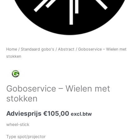
Home
/
Standaard gobo's
/
Abstract
/ Goboservice – Wielen met
stokken
Goboservice – Wielen met
stokken
Adviesprijs
€
105,00
excl.btw
wheel-stick
Type spot/projector