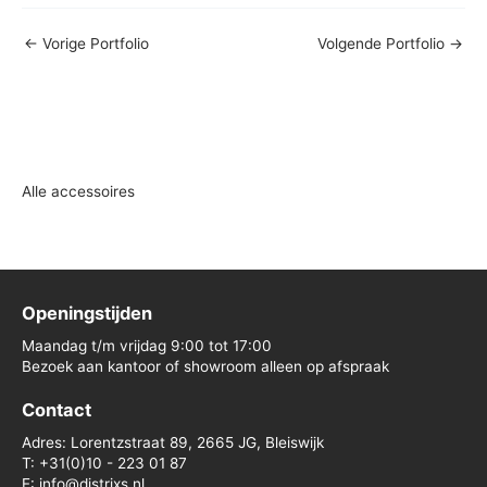
←
Vorige Portfolio
Volgende Portfolio
→
Alle accessoires
Openingstijden
Maandag t/m vrijdag 9:00 tot 17:00
Bezoek aan kantoor of showroom alleen op afspraak
Contact
Adres: Lorentzstraat 89, 2665 JG, Bleiswijk
T: +31(0)10 - 223 01 87
E: info@distrixs.nl