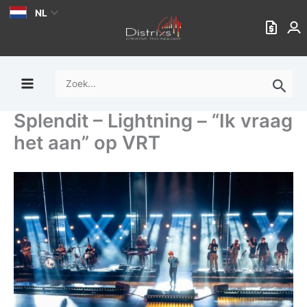
Ga
NL
naar
de
inhoud
Zoek
naar:
Splendit – Lightning – “Ik vraag
het aan” op VRT