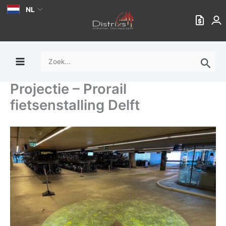
Ga
NL
naar
de
inhoud
Zoek
naar:
Projectie – Prorail
fietsenstalling Delft