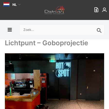
Ga
NL
naar
de
inhoud
Zoek
naar:
Lichtpunt – Goboprojectie