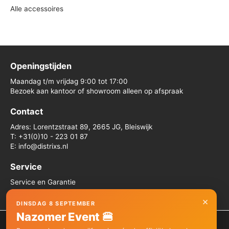
Alle accessoires
Openingstijden
Maandag t/m vrijdag 9:00 tot 17:00
Bezoek aan kantoor of showroom alleen op afspraak
Contact
Adres: Lorentzstraat 89, 2665 JG, Bleiswijk
T: +31(0)10 - 223 01 87
E: info@distrixs.nl
Service
Service en Garantie
Algemene voorwaarden
×
DINSDAG 8 SEPTEMBER
Nazomer Event 🍔
We gebruiken cookies om je de beste ervaring op onze site te