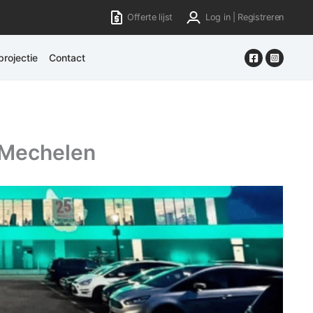
Offerte lijst
Log in | Registreren
rojectie
Contact
s Mechelen