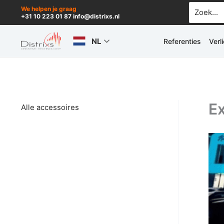
Ga
Zoek
We helpen je graag
+31 10 223 01 87 info@distrixs.nl
naar:
naar
de
NL
Referenties
Verl
inhoud
Ex
Alle accessoires