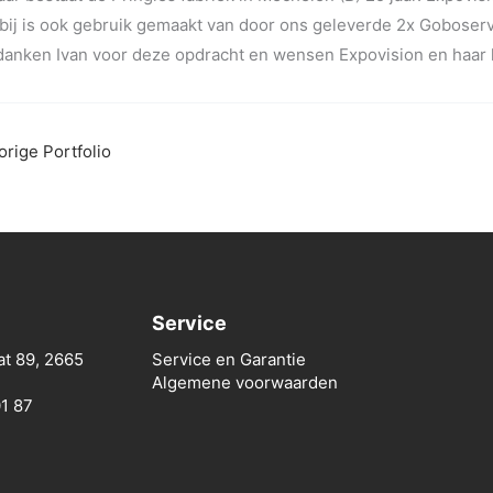
bij is ook gebruik gemaakt van door ons geleverde 2x Goboser
danken Ivan voor deze opdracht en wensen Expovision en haar k
rige Portfolio
Service
at 89, 2665
Service en Garantie
Algemene voorwaarden
01 87