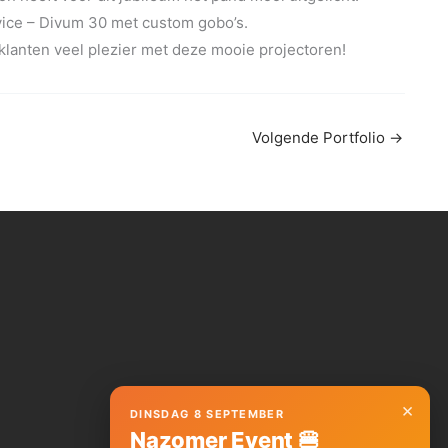
vice – Divum 30 met custom gobo’s.
lanten veel plezier met deze mooie projectoren!
Volgende Portfolio
→
×
DINSDAG 8 SEPTEMBER
Nazomer Event 🍔