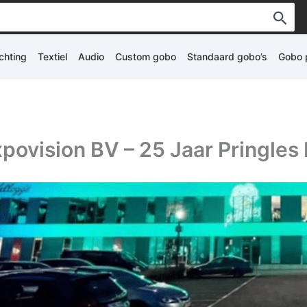
ichting
Textiel
Audio
Custom gobo
Standaard gobo’s
Gobo p
povision BV – 25 Jaar Pringle