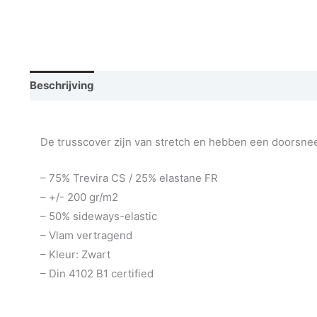
Beschrijving
Aanvullende informatie
Vraag een de
De trusscover zijn van stretch en hebben een doorsnee
– 75% Trevira CS / 25% elastane FR
– +/- 200 gr/m2
– 50% sideways-elastic
– Vlam vertragend
– Kleur: Zwart
– Din 4102 B1 certified