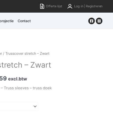
Offerte lijst
Log in | Registreren
rojectie
Contact
er
/ Trusscover stretch – Zwart
stretch – Zwart
,59
excl.btw
 – Truss sleeves – truss doek