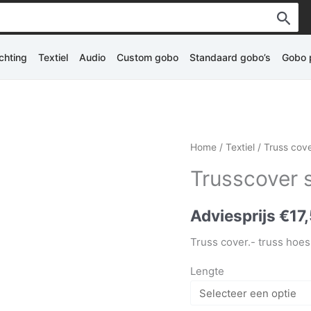
ichting
Textiel
Audio
Custom gobo
Standaard gobo’s
Gobo p
Home
/
Textiel
/
Truss cov
Trusscover 
Adviesprijs
€
17
Truss cover.- truss hoes
Lengte