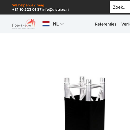
Ga
Zoek
We helpen je graag
+31 10 223 01 87 info@distrixs.nl
naar:
naar
de
NL
Referenties
Verl
inhoud