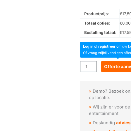
Productprijs:
€
17,5
Totaal opties:
€
0,00
Bestelling totaal:
€
17,5
Log in
of
registreer
om uw kor
Of vraag vrijblijvend een offe
Trusscover
Offerte aan
stretch
-
Zwart
Demo? Bezoek on
aantal
op locatie.
Wij zijn er voor d
entertainment
Deskundig
advies