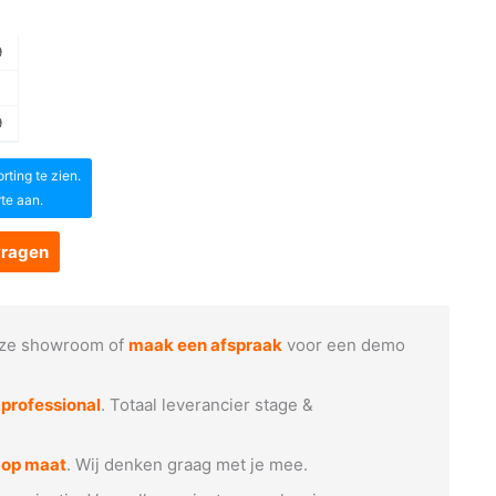
9
9
ting te zien.
rte aan.
vragen
ze showroom of
maak een afspraak
voor een demo
e
professional
. Totaal leverancier stage &
 op maat
. Wij denken graag met je mee.