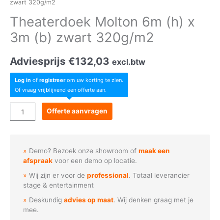
zwart 320g/m2
Theaterdoek Molton 6m (h) x
3m (b) zwart 320g/m2
Adviesprijs
€
132,03
excl.btw
Log in
of
registreer
om uw korting te zien.
Of vraag vrijblijvend een offerte aan.
Theaterdoek
Offerte aanvragen
Molton
6m
(h)
Demo? Bezoek onze showroom of
maak een
x
afspraak
voor een demo op locatie.
3m
Wij zijn er voor de
professional
. Totaal leverancier
(b)
stage & entertainment
zwart
Deskundig
advies op maat
. Wij denken graag met je
320g/m2
mee.
aantal