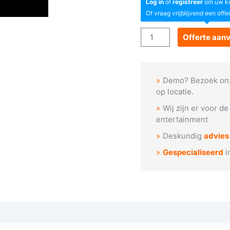
Log in
of
registreer
om uw kor
Of vraag vrijblijvend een offe
Spotlight
Offerte aan
-
PR
HY
Demo? Bezoek on
LAN
op locatie.
LED
Wij zijn er voor d
300
entertainment
WW
Deskundig
advies
aantal
Gespecialiseerd
i
 een demo aan