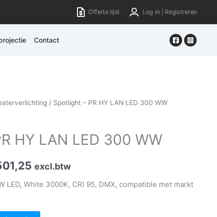
Offerte lijst
Log in | Registreren
rojectie
Contact
aterverlichting
/ Spotlight – PR HY LAN LED 300 WW
– PR HY LAN LED 300 WW
501,25
excl.btw
W LED, White 3000K, CRI 95, DMX, compatible met markt