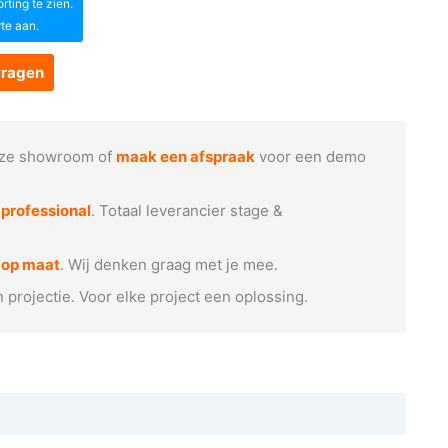
ting te zien.
rte aan.
vragen
ze showroom of
maak een afspraak
voor een demo
e
professional
. Totaal leverancier stage &
 op maat
. Wij denken graag met je mee.
n projectie. Voor elke project een oplossing.