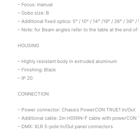
– Focus: manual
– Gobo size: B
– Additional fixed optics: 5° / 10° / 14° /19° / 26° / 36° /
– Note: for Beam angles refer to the table at the end o
HOUSING
– Highly resistant body in extruded aluminum
– Finishing: Black
– IP 20
CONNECTION
– Power connector: Chassis PowerCON TRUE1 In/Out
– Additional cable: 2m H05RN-F cable with powerCON 
– DMX: XLR 5-pole In/Out panel connectors