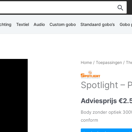
ichting
Textiel
Audio
Custom gobo
Standaard gobo’s
Gobo p
Home
/
Toepassingen
/
The
Spotlight 
Adviesprijs
€
2.
Body zonder optiek 300
conform