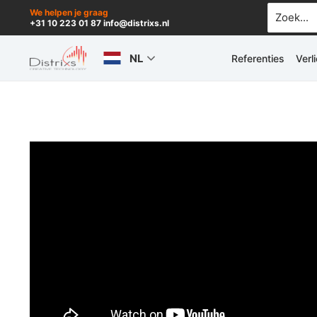
Ga
Zoek
We helpen je graag
+31 10 223 01 87 info@distrixs.nl
naar:
naar
de
NL
Referenties
Verl
inhoud