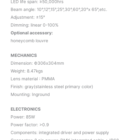
LED life span: ≥50,000hrs
Beam angle: 10°,12°,15°,25°,30°,60°,20°x 65°,etc.
Adjustment: ±15°
Dimming: linear 0-100%
Optional accessory:
honeycomb louvre
MECHANICS
Dimension: Ф306x304mm
Weight: 8.47kgs
Lens material : PMMA
Finish: gray(stainless steel primary color)
Mounting: Inground
ELECTRONICS
Power: 85W
Power factor: >0.9
Components: integrated driver and power supply