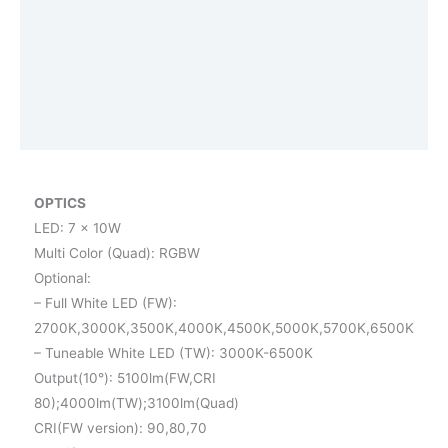
Aanvullende informatie
Afmetingen
Downloads
Vraag een demo aan
OPTICS
LED: 7 x 10W
Multi Color (Quad): RGBW
Optional:
– Full White LED (FW):
2700K,3000K,3500K,4000K,4500K,5000K,5700K,6500K
– Tuneable White LED (TW): 3000K-6500K
Output(10°): 5100lm(FW,CRI
80);4000lm(TW);3100lm(Quad)
CRI(FW version): 90,80,70