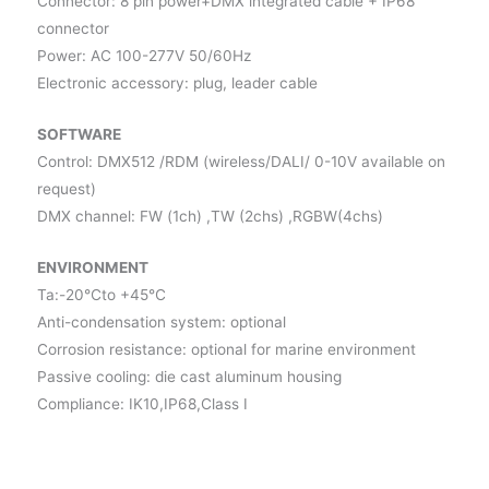
Connector: 8 pin power+DMX integrated cable + IP68
connector
Power: AC 100-277V 50/60Hz
Electronic accessory: plug, leader cable
SOFTWARE
Control: DMX512 /RDM (wireless/DALI/ 0-10V available on
request)
DMX channel: FW (1ch) ,TW (2chs) ,RGBW(4chs)
ENVIRONMENT
Ta:-20℃to +45℃
Anti-condensation system: optional
Corrosion resistance: optional for marine environment
Passive cooling: die cast aluminum housing
Compliance: IK10,IP68,Class I