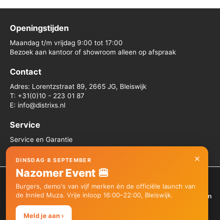
Openingstijden
Maandag t/m vrijdag 9:00 tot 17:00
Bezoek aan kantoor of showroom alleen op afspraak
Contact
Adres: Lorentzstraat 89, 2665 JG, Bleiswijk
T: +31(0)10 - 223 01 87
E: info@distrixs.nl
Service
Service en Garantie
Algemene voorwaarden
×
DINSDAG 8 SEPTEMBER
Nazomer Event 🍔
We gebruiken cookies om je de beste ervaring op onze site te
Burgers, demo's van vijf merken én de officiële launch van
bieden.
de Innled Muza. Vrije inloop 16:00–22:00, Bleiswijk.
Je kunt meer informatie vinden over welke cookies we gebruiken
Copyright © 2026 Distrixs
of deze uitschakelen in de
instellingen
.
Meld je aan ›