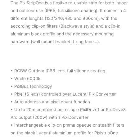
The PixlStripOne is a flexible re-usable strip for both indoor
and outdoor use (IP65, full silicone coating). It comes in 4
different lenghts (120/240/480 and 960cm), with the
according clip-on filters (Blackwave style) and a clip-in
aluminum black profile and the necessary mounting
hardware (wall mount bracket, fixing tape ..).
• RGBW Outdoor IP66 leds, full silicone coating
• White 6000k
• PixlBus technology
• Pixel (6 leds) controlled over Lucenti PixlConverter
• Auto address and pixel count function
• Up to 20m combined on a single PixlDrive1 or PixlDrive8
Pro output (200w) with 1 PixlConverter
• Interchangeable clip-on pmma opaque or stealth filters
on the black Lucenti aluminium profile for PixlstripOne