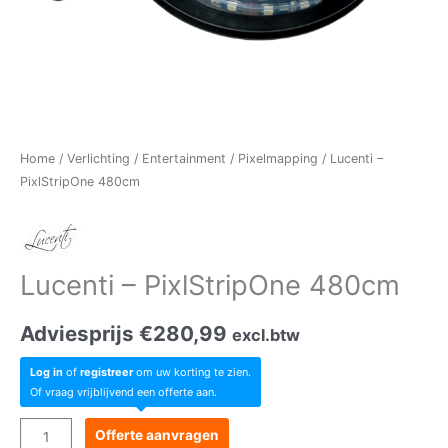
Home
/
Verlichting
/
Entertainment
/
Pixelmapping
/ Lucenti –
PixlStripOne 480cm
Lucenti – PixlStripOne 480cm
Adviesprijs
€
280,99
excl.btw
Log in
of
registreer
om uw korting te zien.
Of vraag vrijblijvend een offerte aan.
Lucenti
Offerte aanvragen