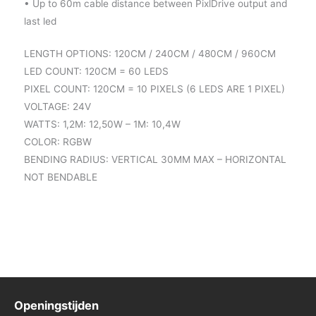
• Up to 60m cable distance between PixlDrive output and
last led
LENGTH OPTIONS: 120CM / 240CM / 480CM / 960CM
LED COUNT: 120CM = 60 LEDS
PIXEL COUNT: 120CM = 10 PIXELS (6 LEDS ARE 1 PIXEL)
VOLTAGE: 24V
WATTS: 1,2M: 12,50W – 1M: 10,4W
COLOR: RGBW
BENDING RADIUS: VERTICAL 30MM MAX – HORIZONTAL
NOT BENDABLE
Openingstijden