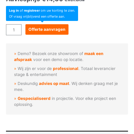
Log in
of
registreer
om uw korting te zien.
Of vraag vrijblijvend een offerte aan.
Lucenti
Offerte aanvragen
-
BW
Extension
Demo? Bezoek onze showroom of
maak een
cable
afspraak
voor een demo op locatie.
0,5m
Wij zijn er voor de
professional
. Totaal leverancier
aantal
stage & entertainment
Deskundig
advies op maat
. Wij denken graag met je
mee.
Gespecialiseerd
in projectie. Voor elke project een
oplossing.