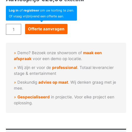
Log in
of
registreer
om uw korting te zien.
Of vraag vrijblijvend een offerte aan.
Lucenti
Offerte aanvragen
-
BW
Cross
Demo? Bezoek onze showroom of
maak een
X-
afspraak
voor een demo op locatie.
Frame
Wij zijn er voor de
professional
. Totaal leverancier
coupler
stage & entertainment
aantal
Deskundig
advies op maat
. Wij denken graag met je
mee.
Gespecialiseerd
in projectie. Voor elke project een
oplossing.