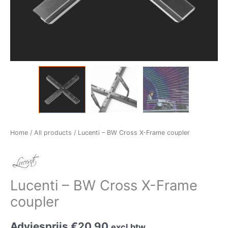
Home
/
All products
/ Lucenti – BW Cross X-Frame coupler
Lucenti – BW Cross X-Frame
coupler
Adviesprijs
€
20,90
excl.btw