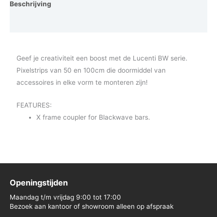
Beschrijving
Vraag een demo aan
Geef je creativiteit een boost met de Lucenti BW serie.
Pixelstrips van 50 en 100cm die doormiddel van
accessoires in elke vorm te monteren zijn!
FEATURES:
X frame coupler for Blackwave bars.
Openingstijden
Maandag t/m vrijdag 9:00 tot 17:00
Bezoek aan kantoor of showroom alleen op afspraak