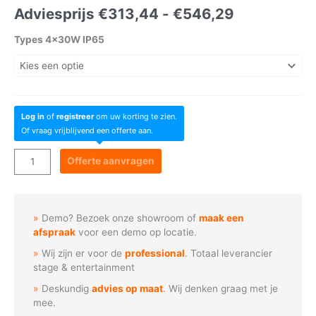
Prijsklasse:
Adviesprijs
€
313,44
-
€
546,29
Adviesprijs
Types 4x30W IP65
€313,44
tot
Log in
of
registreer
om uw korting te zien.
€546,29
Of vraag vrijblijvend een offerte aan.
Flash
Offerte aanvragen
Professional
-
LED
Demo? Bezoek onze showroom of
maak een
Par
afspraak
voor een demo op locatie.
4x30W
Wij zijn er voor de
professional
. Totaal leverancier
RGBW
stage & entertainment
Outdoor
Deskundig
advies op maat
. Wij denken graag met je
aantal
mee.