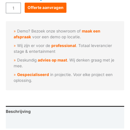
Goboservice
Offerte aanvragen
-
Wereldbeker
voetbal
Demo? Bezoek onze showroom of
maak een
(T1005)
afspraak
voor een demo op locatie.
aantal
Wij zijn er voor de
professional
. Totaal leverancier
stage & entertainment
Deskundig
advies op maat
. Wij denken graag met je
mee.
Gespecialiseerd
in projectie. Voor elke project een
oplossing.
Beschrijving
Vraag een demo aan