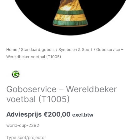
Home
/
Standaard gobo's
/
Symbolen & Sport
/ Goboservice –
Wereldbeker voetbal (T1005)
Goboservice – Wereldbeker
voetbal (T1005)
Adviesprijs
€
200,00
excl.btw
world-cup-2392
Type spot/projector