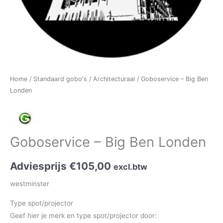
Home
/
Standaard gobo's
/
Architecturaal
/ Goboservice – Big Ben
Londen
Goboservice – Big Ben Londen
Adviesprijs
€
105,00
excl.btw
westminster
Type spot/projector
Geef hier je merk en type spot/projector door: