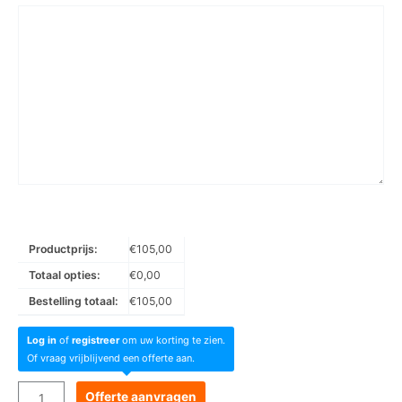
Productprijs:
€
105,00
Totaal opties:
€
0,00
Bestelling totaal:
€
105,00
Log in
of
registreer
om uw korting te zien.
Of vraag vrijblijvend een offerte aan.
Goboservice
Offerte aanvragen