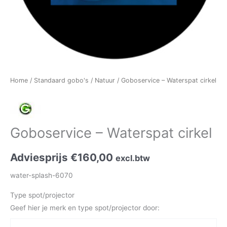
Home
/
Standaard gobo's
/
Natuur
/ Goboservice – Waterspat cirkel
Goboservice – Waterspat cirkel
Adviesprijs
€
160,00
excl.btw
water-splash-6070
Type spot/projector
Geef hier je merk en type spot/projector door: