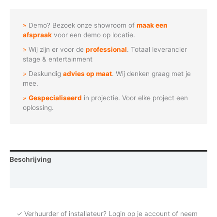
Waterspat
cirkel
Demo? Bezoek onze showroom of
maak een
aantal
afspraak
voor een demo op locatie.
Wij zijn er voor de
professional
. Totaal leverancier
stage & entertainment
Deskundig
advies op maat
. Wij denken graag met je
mee.
Gespecialiseerd
in projectie. Voor elke project een
oplossing.
Beschrijving
Vraag een demo aan
✓ Verhuurder of installateur? Login op je account of neem