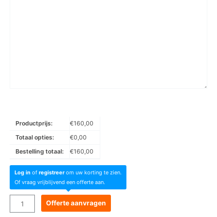
Productprijs:
€
160,00
Totaal opties:
€
0,00
Bestelling totaal:
€
160,00
Log in
of
registreer
om uw korting te zien.
Of vraag vrijblijvend een offerte aan.
Goboservice
Offerte aanvragen
-