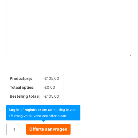
Productprijs:
€
105,00
Totaal opties:
€
0,00
Bestelling totaal:
€
105,00
Log in
of
registreer
om uw korting te zien.
Of vraag vrijblijvend een offerte aan.
Goboservice
Offerte aanvragen
-