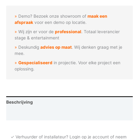
Branding
golven
Demo? Bezoek onze showroom of
maak een
aantal
afspraak
voor een demo op locatie.
Wij zijn er voor de
professional
. Totaal leverancier
stage & entertainment
Deskundig
advies op maat
. Wij denken graag met je
mee.
Gespecialiseerd
in projectie. Voor elke project een
oplossing.
Beschrijving
Vraag een demo aan
✓ Verhuurder of installateur? Login op je account of neem