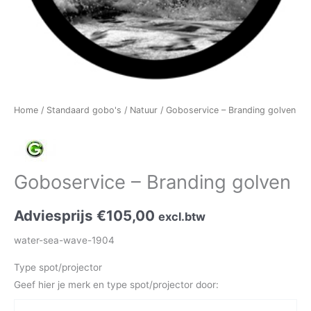
Home
/
Standaard gobo's
/
Natuur
/ Goboservice – Branding golven
Goboservice – Branding golven
Adviesprijs
€
105,00
excl.btw
water-sea-wave-1904
Type spot/projector
Geef hier je merk en type spot/projector door: