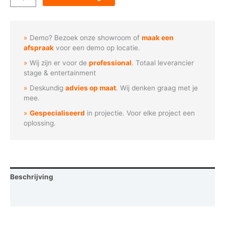
-
Stromend
water
Demo? Bezoek onze showroom of
maak een
aantal
afspraak
voor een demo op locatie.
Wij zijn er voor de
professional
. Totaal leverancier
stage & entertainment
Deskundig
advies op maat
. Wij denken graag met je
mee.
Gespecialiseerd
in projectie. Voor elke project een
oplossing.
Beschrijving
Vraag een demo aan