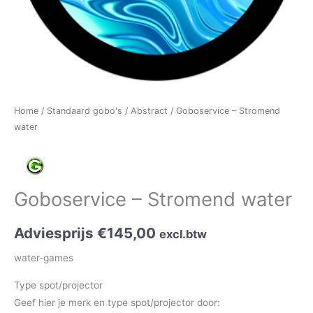
Home
/
Standaard gobo's
/
Abstract
/ Goboservice – Stromend
water
Goboservice – Stromend water
Adviesprijs
€
145,00
excl.btw
water-games
Type spot/projector
Geef hier je merk en type spot/projector door: