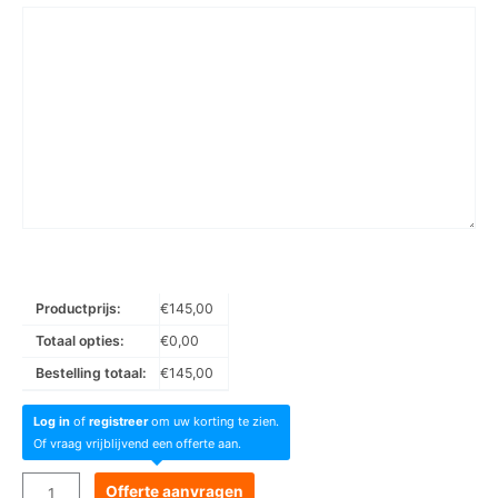
Productprijs:
€
145,00
Totaal opties:
€
0,00
Bestelling totaal:
€
145,00
Log in
of
registreer
om uw korting te zien.
Of vraag vrijblijvend een offerte aan.
Goboservice
Offerte aanvragen