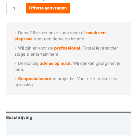
Goboservice
Offerte aanvragen
-
Sterrenhemel
met
Demo? Bezoek onze showroom of
maak een
komeet
afspraak
voor een demo op locatie.
aantal
Wij zijn er voor de
professional
. Totaal leverancier
stage & entertainment
Deskundig
advies op maat
. Wij denken graag met je
mee.
Gespecialiseerd
in projectie. Voor elke project een
oplossing.
Beschrijving
Vraag een demo aan