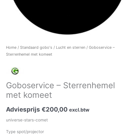
Home
/
Standaard gobo's
/
Lucht en sterren
/ Goboservice –
Sterrenhemel met komeet
Goboservice – Sterrenhemel
met komeet
Adviesprijs
€
200,00
excl.btw
universe-stars-comet
Type spot/projector