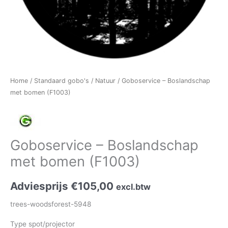
Home
/
Standaard gobo's
/
Natuur
/ Goboservice – Boslandschap
met bomen (F1003)
Goboservice – Boslandschap
met bomen (F1003)
Adviesprijs
€
105,00
excl.btw
trees-woodsforest-5948
Type spot/projector