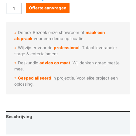
Goboservice
Offerte aanvragen
-
Boslandschap
met
Demo? Bezoek onze showroom of
maak een
bomen
afspraak
voor een demo op locatie.
(F1003)
Wij zijn er voor de
professional
. Totaal leverancier
aantal
stage & entertainment
Deskundig
advies op maat
. Wij denken graag met je
mee.
Gespecialiseerd
in projectie. Voor elke project een
oplossing.
Beschrijving
Vraag een demo aan