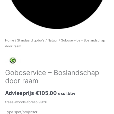
Home
/
Standaard gobo's
/
Natuur
/ Goboservice – Boslandschap
door raam
Goboservice – Boslandschap
door raam
Adviesprijs
€
105,00
excl.btw
trees-woods-forest-9926
Type spot/projector