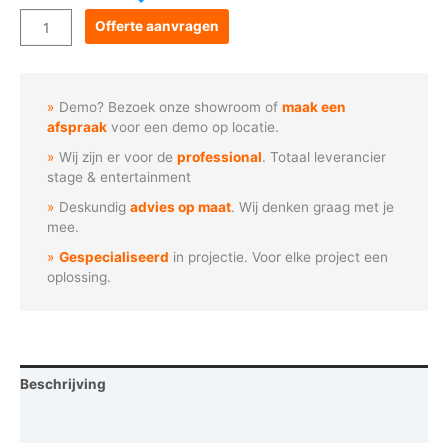
Goboservice
Offerte aanvragen
-
Boslandschap
door
Demo? Bezoek onze showroom of
maak een
raam
afspraak
voor een demo op locatie.
aantal
Wij zijn er voor de
professional
. Totaal leverancier
stage & entertainment
Deskundig
advies op maat
. Wij denken graag met je
mee.
Gespecialiseerd
in projectie. Voor elke project een
oplossing.
Beschrijving
Vraag een demo aan