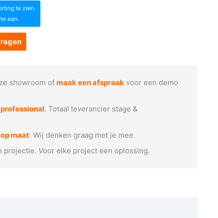
ting te zien.
rte aan.
vragen
ze showroom of
maak een afspraak
voor een demo
e
professional
. Totaal leverancier stage &
 op maat
. Wij denken graag met je mee.
n projectie. Voor elke project een oplossing.