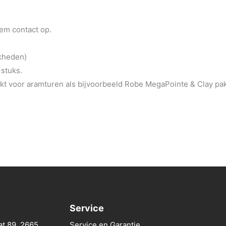
eem contact op.
jkheden)
 stuks.
t voor aramturen als bijvoorbeeld Robe MegaPointe & Clay pa
Service
at 89, 2665
Service en Garantie