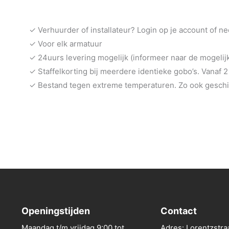
✓ Verhuurder of installateur? Login op je account of n
✓ Voor elk armatuur
✓ 24uurs levering mogelijk (informeer naar de mogeli
✓ Staffelkorting bij meerdere identieke gobo’s. Vanaf 2
✓ Bestand tegen extreme temperaturen. Zo ook geschik
Openingstijden
Contact
Maandag t/m vrijdag 9:00 tot
Adres: Lorentzstra