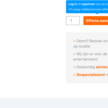
Log in
of
registreer
om uw kor
Of vraag vrijblijvend een offe
Goboservice
Offerte aan
-
Bos
met
Demo? Bezoek on
bliksem
op locatie.
aantal
Wij zijn er voor d
entertainment
Deskundig
advies
Gespecialiseerd
i