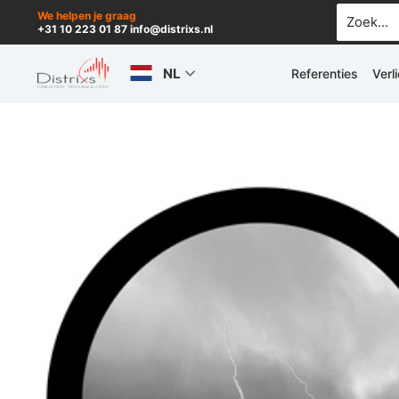
Ga
Zoek
We helpen je graag
+31 10 223 01 87 info@distrixs.nl
naar:
naar
de
NL
Referenties
Verl
inhoud