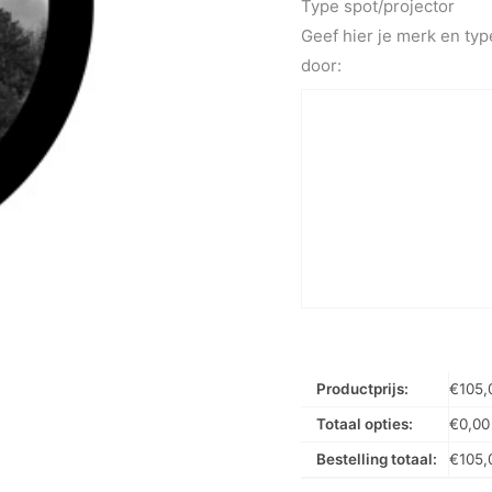
Type spot/projector
Geef hier je merk en typ
door:
Productprijs:
€
105,
Totaal opties:
€
0,00
Bestelling totaal:
€
105,