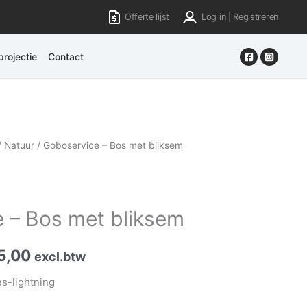
Offerte lijst
Log in | Registreren
rojectie
Contact
/
Natuur
/ Goboservice – Bos met bliksem
 – Bos met bliksem
5,00
excl.btw
es-lightning