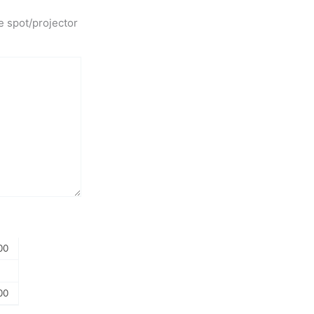
e spot/projector
00
00