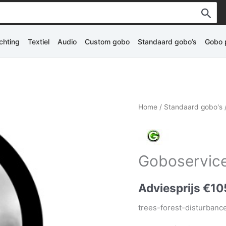
ichting
Textiel
Audio
Custom gobo
Standaard gobo’s
Gobo p
Home
/
Standaard gobo's
Goboservice
Adviesprijs
€
10
trees-forest-disturbanc