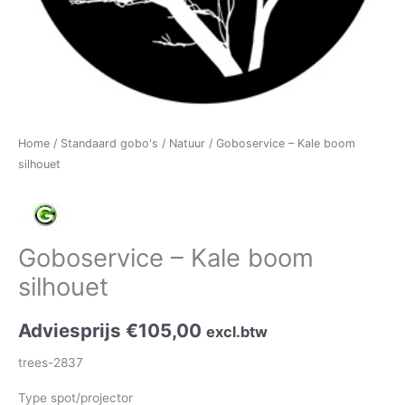
Home
/
Standaard gobo's
/
Natuur
/ Goboservice – Kale boom
silhouet
Goboservice – Kale boom
silhouet
Adviesprijs
€
105,00
excl.btw
trees-2837
Type spot/projector