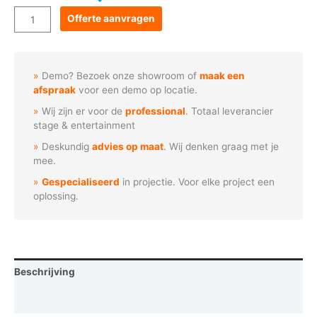
Goboservice
Offerte aanvragen
-
Kale
boom
Demo? Bezoek onze showroom of
maak een
silhouet
afspraak
voor een demo op locatie.
aantal
Wij zijn er voor de
professional
. Totaal leverancier
stage & entertainment
Deskundig
advies op maat
. Wij denken graag met je
mee.
Gespecialiseerd
in projectie. Voor elke project een
oplossing.
Beschrijving
Vraag een demo aan