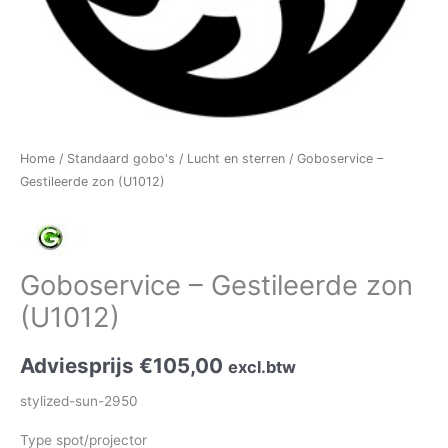
Home
/
Standaard gobo's
/
Lucht en sterren
/ Goboservice –
Gestileerde zon (U1012)
Goboservice – Gestileerde zon
(U1012)
Adviesprijs
€
105,00
excl.btw
stylized-sun-2950
Type spot/projector