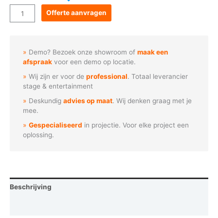
Goboservice
Offerte aanvragen
-
Gestileerde
zon
Demo? Bezoek onze showroom of
maak een
(U1012)
afspraak
voor een demo op locatie.
aantal
Wij zijn er voor de
professional
. Totaal leverancier
stage & entertainment
Deskundig
advies op maat
. Wij denken graag met je
mee.
Gespecialiseerd
in projectie. Voor elke project een
oplossing.
Beschrijving
Vraag een demo aan