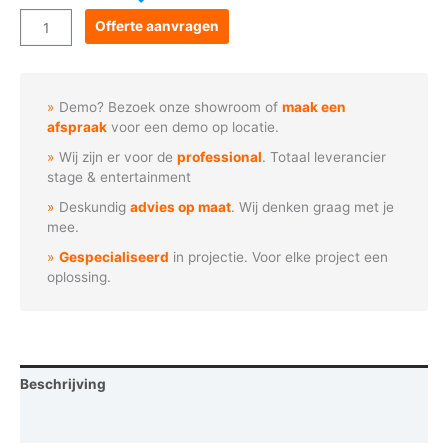
Goboservice
Offerte aanvragen
-
Gestileerde
zon
Demo? Bezoek onze showroom of
maak een
met
afspraak
voor een demo op locatie.
ogen
Wij zijn er voor de
professional
. Totaal leverancier
aantal
stage & entertainment
Deskundig
advies op maat
. Wij denken graag met je
mee.
Gespecialiseerd
in projectie. Voor elke project een
oplossing.
Beschrijving
Vraag een demo aan