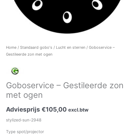
Home
/
Standaard gobo's
/
Lucht en sterren
/ Goboservice –
Gestileerde zon met ogen
Goboservice – Gestileerde zon
met ogen
Adviesprijs
€
105,00
excl.btw
stylized-sun-2948
Type spot/projector