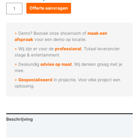
Goboservice
Offerte aanvragen
-
Gestileerde
stadssilhouet
Demo? Bezoek onze showroom of
maak een
aantal
afspraak
voor een demo op locatie.
Wij zijn er voor de
professional
. Totaal leverancier
stage & entertainment
Deskundig
advies op maat
. Wij denken graag met je
mee.
Gespecialiseerd
in projectie. Voor elke project een
oplossing.
Beschrijving
Vraag een demo aan