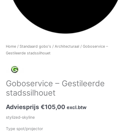
Home
/
Standaard gobo's
/
Architecturaal
/ Goboservice –
Gestileerde stadssilhouet
Goboservice – Gestileerde
stadssilhouet
Adviesprijs
€
105,00
excl.btw
stylized-skyline
Type spot/projector