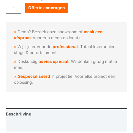
Goboservice
Offerte aanvragen
-
STOP
verkeersbord
Demo? Bezoek onze showroom of
maak een
aantal
afspraak
voor een demo op locatie.
Wij zijn er voor de
professional
. Totaal leverancier
stage & entertainment
Deskundig
advies op maat
. Wij denken graag met je
mee.
Gespecialiseerd
in projectie. Voor elke project een
oplossing.
Beschrijving
Vraag een demo aan