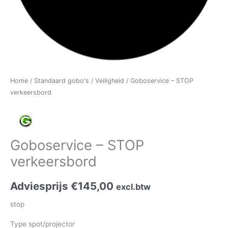
Home
/
Standaard gobo's
/
Veiligheid
/ Goboservice – STOP
verkeersbord
Goboservice – STOP
verkeersbord
Adviesprijs
€
145,00
excl.btw
stop
Type spot/projector